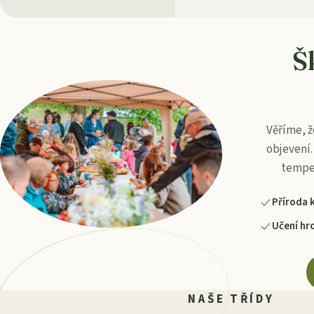
Š
Věříme, ž
objevení.
tempem
Příroda 
Učení hr
NAŠE TŘÍDY