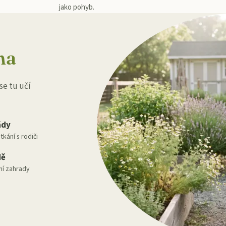
jako pohyb.
na
se tu učí
ády
tkání s rodiči
dě
ání zahrady