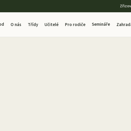
Zřizo
od
Semináře
O nás
Třídy
Učitelé
Pro rodiče
Zahrad