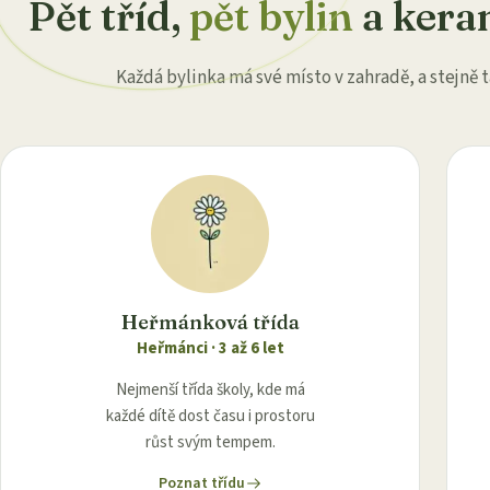
Pět tříd,
pět bylin
a kera
Každá bylinka má své místo v zahradě, a stejně t
Heřmánková třída
Heřmánci
·
3 až 6 let
Nejmenší třída školy, kde má
každé dítě dost času i prostoru
růst svým tempem.
Poznat třídu