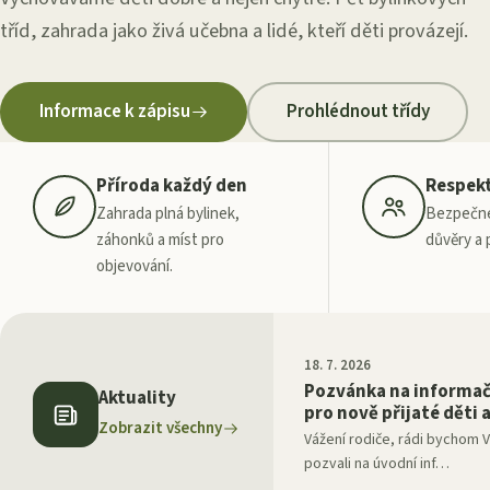
tříd, zahrada jako živá učebna a lidé, kteří děti provázejí.
Informace k zápisu
Prohlédnout třídy
Čím jsme výjimeční
Příroda každý den
Respek
Zahrada plná bylinek,
Bezpečné
záhonků a míst pro
důvěry a 
objevování.
18. 7. 2026
Pozvánka na informač
Aktuality
pro nově přijaté děti 
Zobrazit všechny
Vážení rodiče, rádi bychom Vá
pozvali na úvodní inf
…