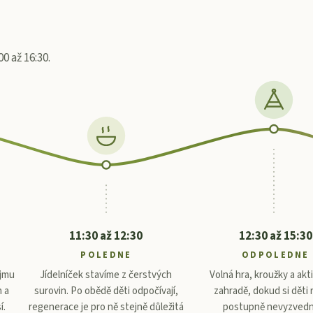
0 až 16:30.
11:30 až 12:30
12:30 až 15:30
POLEDNE
ODPOLEDNE
ájmu
Jídelníček stavíme z čerstvých
Volná hra, kroužky a akti
h a
surovin. Po obědě děti odpočívají,
zahradě, dokud si děti 
í.
regenerace je pro ně stejně důležitá
postupně nevyzvedn