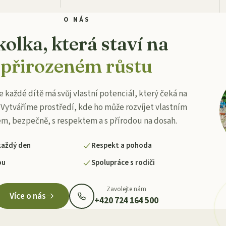
O NÁS
kolka, která staví na
přirozeném růstu
e každé dítě má svůj vlastní potenciál, který čeká na
 Vytváříme prostředí, kde ho může rozvíjet vlastním
, bezpečně, s respektem a s přírodou na dosah.
každý den
Respekt a pohoda
ou
Spolupráce s rodiči
Zavolejte nám
Více o nás
+420 724 164 500