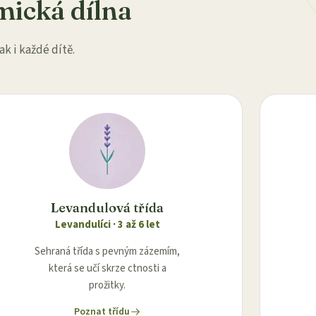
mická dílna
ak i každé dítě.
Levandulová třída
Levandulíci
·
3 až 6 let
Sehraná třída s pevným zázemím,
která se učí skrze ctnosti a
prožitky.
Poznat třídu