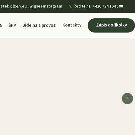
vatel: plzen.eu
Twigsee
Instagram
Ředitelna:
+420 724 164 500
Kontakty
Zápis do školky
a
ŠPP
Jídelna a provoz