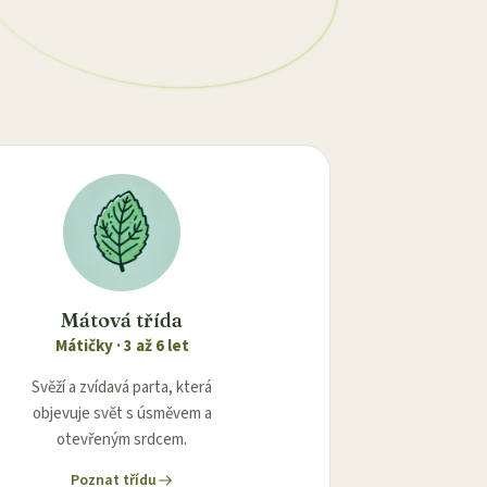
Mátová třída
Mátičky
·
3 až 6 let
Svěží a zvídavá parta, která
objevuje svět s úsměvem a
otevřeným srdcem.
Poznat třídu