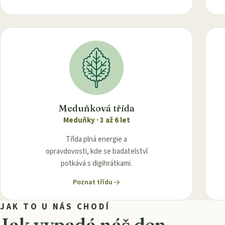
Meduňková třída
Meduňky
·
3 až 6 let
Třída plná energie a
opravdovosti, kde se badatelství
potkává s digihrátkami.
Poznat třídu
JAK TO U NÁS CHODÍ
Jak vypadá náš den