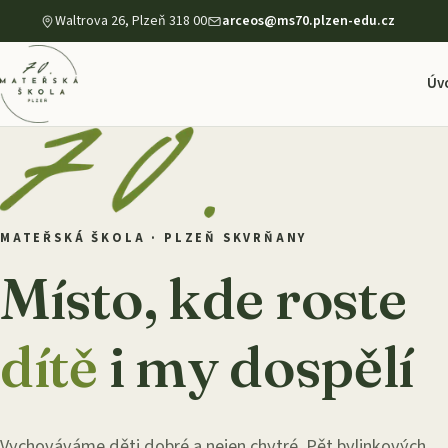
Waltrova 26
,
Plzeň
318 00
arceos@ms70.plzen-edu.cz
Úv
MATEŘSKÁ ŠKOLA · PLZEŇ SKVRŇANY
Místo, kde roste
dítě
i my dospělí
Vychováváme děti dobré a nejen chytré
. Pět bylinkových