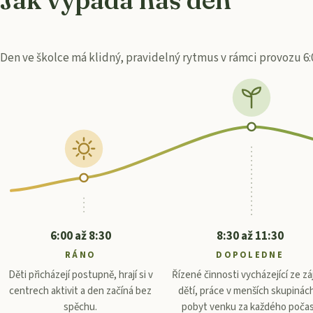
Den ve školce má klidný, pravidelný rytmus v rámci provozu 6:0
6:00 až 8:30
8:30 až 11:30
RÁNO
DOPOLEDNE
Děti přicházejí postupně, hrají si v
Řízené činnosti vycházející ze z
centrech aktivit a den začíná bez
dětí, práce v menších skupinác
spěchu.
pobyt venku za každého počas