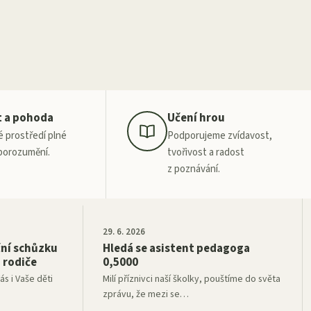
t a pohoda
Učení hrou
 prostředí plné
Podporujeme zvídavost,
porozumění.
tvořivost a radost
z poznávání.
29. 6. 2026
ní schůzku
Hledá se asistent pedagoga
a rodiče
0,5000
s i Vaše děti
Milí příznivci naší školky, pouštíme do světa
zprávu, že mezi se
…