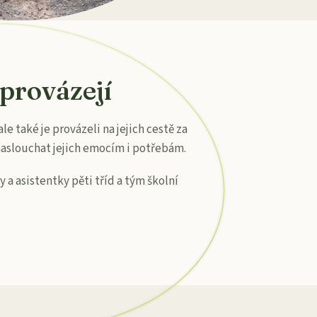
 provázejí
le také je provázeli na jejich cestě za
slouchat jejich emocím i potřebám.
y a asistentky pěti tříd a tým školní